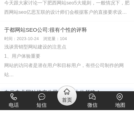
今天跟大家讨论一下肥西网站seo5大规则，一般情况下，肥
西网站seo亿思互联的设计师们会根据客户的直接要求设…
于都网站SEO公司:很有个性的评释
时间：2023-10-24 浏览量：104
浅谈营销型网站建设的注意点
1、用户体验重要
网站的访问者是潜在用户和目标用户，有些公司制作的网
站…
白云专业网站推广公司一一带大伙领略！
首页
时间：2023-10-24 浏览量：121
电话
短信
微信
地图
显示型、展示型企业网站建设
大多数初创企业将在其高端网站推广上全方位展示其企业形
象和文化。实际上展示…